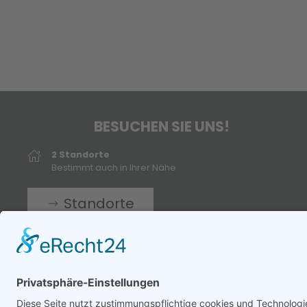
BESUCHEN SIE UNS!
2 Standorte
Bestimmt auch in Ihrer Nähe
Standorte
mail
info@sanitaetshaus-rheine.de
facebook
SEIDEL
instagramm
SEIDEL