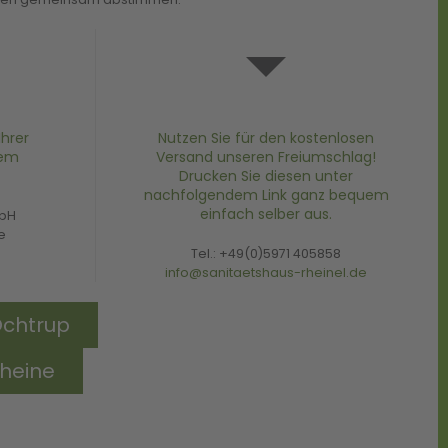
Ihrer
Nutzen Sie für den kostenlosen
nem
Versand unseren Freiumschlag!
Drucken Sie diesen unter
nachfolgendem Link ganz bequem
einfach selber aus.
mbH
e
Tel.: +49(0)5971 405858
info@sanitaetshaus-rheinel.de
Ochtrup
heine