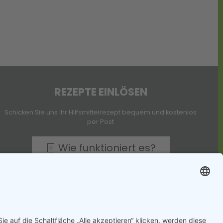
REZEPTE EINLÖSEN
Schicken Sie uns Ihr Hilfsmittelrezept bequem und kostenlos
per Post
Wie funktioniert es?
Seidel Rheine Freiumschläge
Seidel Ochtrup Freiumschläge