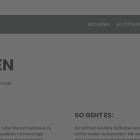
Aktuelles
Sortimen
EN
r Post
SO GEHT ES:
t- oder Wunschadresse zu
So reichen Sie Ihre ärztliche V
 qualitativ hochwertige
nichts weiter zu kümmern. Wir w
während der gesamten
die Versorgungssituation mit 