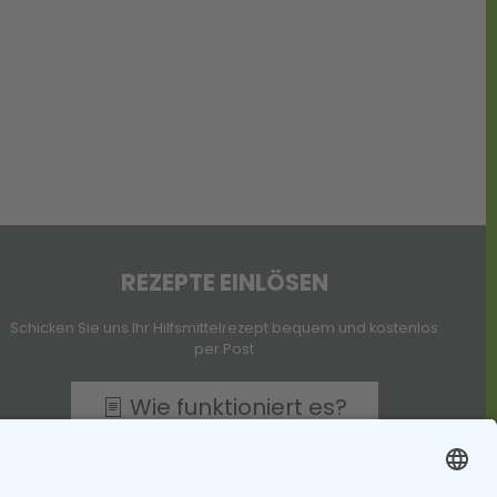
REZEPTE EINLÖSEN
Schicken Sie uns Ihr Hilfsmittelrezept bequem und kostenlos
per Post
Wie funktioniert es?
Seidel Rheine Freiumschläge