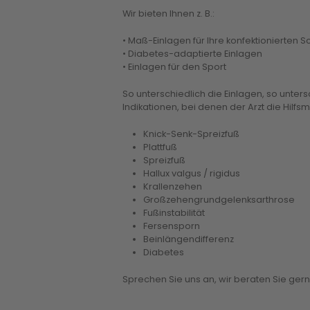
Wir bieten Ihnen z. B.:
• Maß-Einlagen für Ihre konfektionierten 
• Diabetes-adaptierte Einlagen
• Einlagen für den Sport
So unterschiedlich die Einlagen, so unters
Indikationen, bei denen der Arzt die Hilfsm
Knick-Senk-Spreizfuß
Plattfuß
Spreizfuß
Hallux valgus / rigidus
Krallenzehen
Großzehengrundgelenksarthrose
Fußinstabilität
Fersensporn
Beinlängendifferenz
Diabetes
Sprechen Sie uns an, wir beraten Sie gern