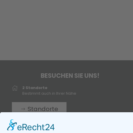
BESUCHEN SIE UNS!
2 Standorte
Bestimmt auch in Ihrer Nähe
Standorte
mail
info@sanitaetshaus-rheine.de