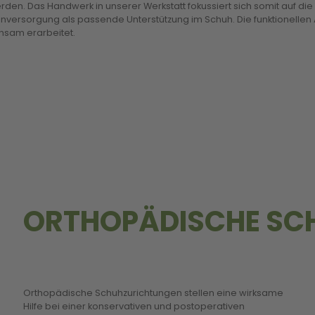
n. Das Handwerk in unserer Werkstatt fokussiert sich somit auf die
nversorgung als passende Unterstützung im Schuh. Die funktionelle
nsam erarbeitet.
ORTHOPÄDISCHE SC
Orthopädische Schuhzurichtungen stellen eine wirksame
bettende und entlastende Elemente im Schuh eingebaut
Hilfe bei einer konservativen und postoperativen
werden. Damit eine therapeutische Maßnahme dauerhaft