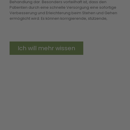
Behandlung dar. Besonders vorteilhaft ist, dass den
zur Wirkung kommen kann, bedarf es geeigneter
Patienten durch eine schnelle Versorgung eine sofortige
Konfektionsschuhe, die gut passen und äußerlich in einem
Verbesserung und Erleichterung beim Stehen und Gehen
guten Zustand sind, um eine ausreichende Tragezeit zu
ermöglicht wird. Es können korrigierende, stützende,
Ich will mehr wissen