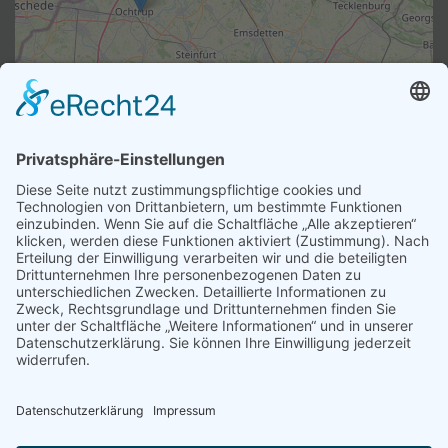
Leaflet
|
©
OpenStreetMap
REZEPTE EINLÖSEN
Schicken Sie uns Ihr Hilfsmittelrezept bequem und kostenlos per
Post
Wie funktioniert es?
Seidel Rheine Freiumschläge
Seidel Ochtrup Freiumschläge